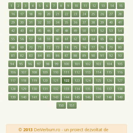
1
2
3
4
5
6
7
8
9
10
11
12
13
14
15
16
17
18
19
20
21
22
23
24
25
26
27
28
29
30
31
32
33
34
35
36
37
38
39
40
41
42
43
44
45
46
47
48
49
50
51
52
53
54
55
56
57
58
59
60
61
62
63
64
65
66
67
68
69
70
71
72
73
74
75
76
77
78
79
80
81
82
83
84
85
86
87
88
89
90
91
92
93
94
95
96
97
98
99
100
101
102
103
104
105
106
107
108
109
110
111
112
113
114
115
116
117
118
119
120
121
122
123
124
125
126
127
128
129
130
131
132
133
134
135
136
137
138
139
140
141
142
143
144
145
146
147
148
149
150
151
© 2013
DeiVerbum.ro - un proiect dezvoltat de