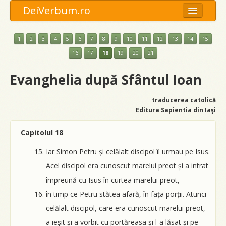
DeiVerbum.ro
Meniu
1
2
3
4
5
6
7
8
9
10
11
12
13
14
15
Opţiuni
16
17
18
19
20
21
Anexe
Evanghelia după Sfântul Ioan
Caută
traducerea catolică
Editura Sapientia din Iaşi
Capitolul 18
Iar Simon Petru și celălalt discipol îl urmau pe Isus.
Acel discipol era cunoscut marelui preot și a intrat
împreună cu Isus în curtea marelui preot,
în timp ce Petru stătea afară, în fața porții. Atunci
celălalt discipol, care era cunoscut marelui preot,
a ieșit și a vorbit cu portăreasa și l-a lăsat și pe