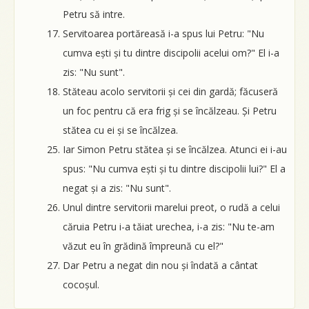
Petru să intre.
Servitoarea portăreasă i-a spus lui Petru: "Nu
cumva ești și tu dintre discipolii acelui om?" El i-a
zis: "Nu sunt".
Stăteau acolo servitorii și cei din gardă; făcuseră
un foc pentru că era frig și se încălzeau. Și Petru
stătea cu ei și se încălzea.
Iar Simon Petru stătea și se încălzea. Atunci ei i-au
spus: "Nu cumva ești și tu dintre discipolii lui?" El a
negat și a zis: "Nu sunt".
Unul dintre servitorii marelui preot, o rudă a celui
căruia Petru i-a tăiat urechea, i-a zis: "Nu te-am
văzut eu în grădină împreună cu el?"
Dar Petru a negat din nou și îndată a cântat
cocoșul.