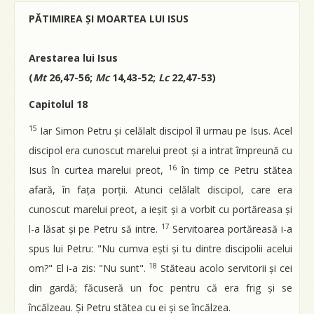
PĂTIMIREA ȘI MOARTEA LUI ISUS
Arestarea lui Isus
(
Mt
26,47-56;
Mc
14,43-52;
Lc
22,47-53)
Capitolul 18
15
Iar Simon Petru și celălalt discipol îl urmau pe Isus. Acel
discipol era cunoscut marelui preot și a intrat împreună cu
16
Isus în curtea marelui preot,
în timp ce Petru stătea
afară, în fața porții. Atunci celălalt discipol, care era
cunoscut marelui preot, a ieșit și a vorbit cu portăreasa și
17
l-a lăsat și pe Petru să intre.
Servitoarea portăreasă i-a
spus lui Petru: "Nu cumva ești și tu dintre discipolii acelui
18
om?" El i-a zis: "Nu sunt".
Stăteau acolo servitorii și cei
din gardă; făcuseră un foc pentru că era frig și se
încălzeau. Și Petru stătea cu ei și se încălzea.