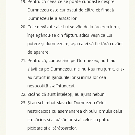
Pentru că ceea ce se poate cunoaște despre
Dumnezeu este cunoscut de către ei; fiindcă
Dumnezeu le-a arătat lor.
Cele nevăzute ale Lui se văd de la facerea lumii,
înțelegându-se din făpturi, adică veșnica Lui
putere și dumnezeire, așa ca ei să fie fără cuvânt
de apărare,
Pentru că, cunoscând pe Dumnezeu, nu L-au
slăvit ca pe Dumnezeu, nici nu I-au mulțumit, ci s-
au rătăcit în gândurile lor și inima lor cea
nesocotită s-a întunecat.
Zicând că sunt înțelepți, au ajuns nebuni.
Și au schimbat slava lui Dumnezeu Celui
nestricăcios cu asemănarea chipului omului celui
stricăcios și al păsărilor și al celor cu patru
picioare și al târâtoarelor.