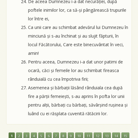
De aceea Dumnezeu i-a dat necurăției, după
poftele inimilor lor, ca să-și pângărească trupurile
lor între ei,
Ca unii care au schimbat adevărul lui Dumnezeu în
minciună și s-au închinat și au slujit făpturii, în
locul Făcătorului, Care este binecuvântat în veci,
amin!
Pentru aceea, Dumnezeu i-a dat unor patimi de
ocară, căci și femeile lor au schimbat fireasca
rânduială cu cea împotriva firii;
Asemenea și bărbații lăsând rânduiala cea după
fire a părții femeiești, s-au aprins în pofta lor unii
pentru alții, bărbați cu bărbați, săvârșind rușinea și
luând cu ei răsplata cuvenită rătăcirii lor.
1
2
3
4
5
6
7
8
9
10
11
12
13
14
15