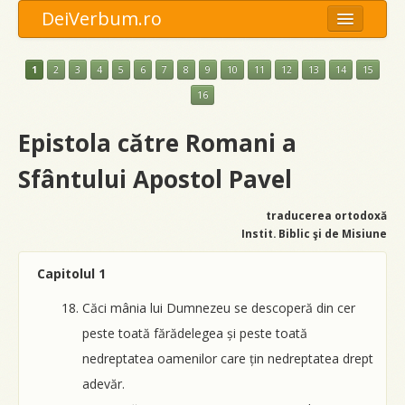
DeiVerbum.ro
Meniu
1
2
3
4
5
6
7
8
9
10
11
12
13
14
15
Opţiuni
16
Anexe
Epistola către Romani a
Sfântului Apostol Pavel
Caută
traducerea ortodoxă
Instit. Biblic şi de Misiune
Capitolul 1
Căci mânia lui Dumnezeu se descoperă din cer
peste toată fărădelegea și peste toată
nedreptatea oamenilor care țin nedreptatea drept
adevăr.