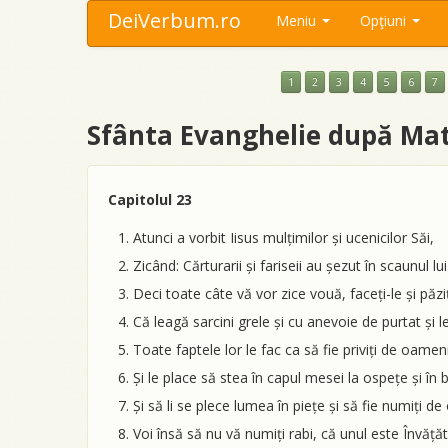
DeiVerbum.ro
Meniu
Opţiuni
1
2
3
4
5
6
7
Sfânta Evanghelie după Mat
Capitolul 23
Atunci a vorbit Iisus mulțimilor și ucenicilor Săi,
Zicând: Cărturarii și fariseii au șezut în scaunul lu
Deci toate câte vă vor zice vouă, faceți-le și păziț
Că leagă sarcini grele și cu anevoie de purtat și l
Toate faptele lor le fac ca să fie priviți de oameni; 
Și le place să stea în capul mesei la ospețe și în b
Și să li se plece lumea în piețe și să fie numiți d
Voi însă să nu vă numiți rabi, că unul este Învățător