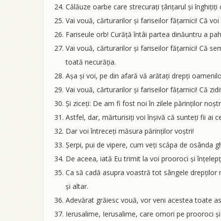
Călăuze oarbe care strecurați țânțarul și înghițiți 
Vai vouă, cărturarilor și fariseilor fățarnici! Că vo
Fariseule orb! Curăță întâi partea dinăuntru a pahar
Vai vouă, cărturarilor și fariseilor fățarnici! Că
toată necurăția.
Așa și voi, pe din afară vă arătați drepți oamenilor
Vai vouă, cărturarilor și fariseilor fățarnici! Că z
Și ziceți: De am fi fost noi în zilele părinților noș
Astfel, dar, mărturisiți voi înșivă că sunteți fii ai
Dar voi întreceți măsura părinților voștri!
Șerpi, pui de vipere, cum veți scăpa de osânda g
De aceea, iată Eu trimit la voi prooroci și înțelepți 
Ca să cadă asupra voastră tot sângele drepților ră
și altar.
Adevărat grăiesc vouă, vor veni acestea toate a
Ierusalime, Ierusalime, care omori pe prooroci și c