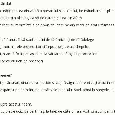
cămila!
i curățiți partea din afară a paharului și a blidului, iar înăuntru sunt plin
ului și a blidului, ca să fie curată și cea din afară.
 semănați cu mormintele cele văruite, care pe din afară se arată frumoas
, înăuntru însă sunteți plini de fățărnicie și de fărădelege.
idiți mormintele proorocilor și împodobiți pe ale drepților,
tri, n-am fi fost părtași cu ei la vărsarea sângelui proorocilor.
 celor ce au ucis pe prooroci.
heenei?
și cărturari; dintre ei veți ucide și veți răstigni; dintre ei veți biciui în 
spândit pe pământ, de la sângele dreptului Abel, până la sângele lui Zah
supra acestui neam.
u pietre ucizi pe cei trimiși la tine; de câte ori am voit să adun pe fii