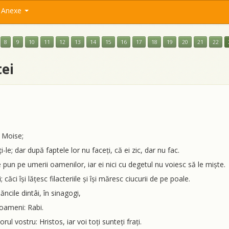
Anexe
8
9
10
11
12
13
14
15
16
17
18
19
20
21
22
ei
i Moise;
i-le; dar după faptele lor nu faceți, că ei zic, dar nu fac.
e pun pe umerii oamenilor, iar ei nici cu degetul nu voiesc să le miște.
căci își lățesc filacteriile și își măresc ciucurii de pe poale.
ăncile dintâi, în sinagogi,
e oameni: Rabi.
ul vostru: Hristos, iar voi toți sunteți frați.