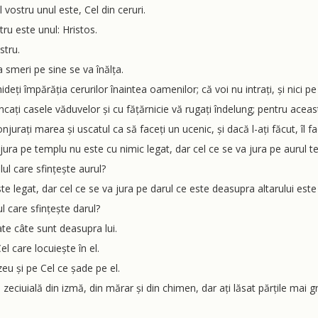
 vostru unul este, Cel din ceruri.
tru este unul: Hristos.
stru.
a smeri pe sine se va înălța.
hideți împărăția cerurilor înaintea oamenilor; că voi nu intrați, și nici pe 
mâncați casele văduvelor și cu fățărnicie vă rugați îndelung; pentru ace
conjurați marea și uscatul ca să faceți un ucenic, și dacă l-ați făcut, îl fa
 jura pe templu nu este cu nimic legat, dar cel ce se va jura pe aurul t
ul care sfințește aurul?
este legat, dar cel ce se va jura pe darul ce este deasupra altarului este
l care sfințește darul?
oate câte sunt deasupra lui.
el care locuiește în el.
eu și pe Cel ce șade pe el.
ați zeciuială din izmă, din mărar și din chimen, dar ați lăsat părțile mai 