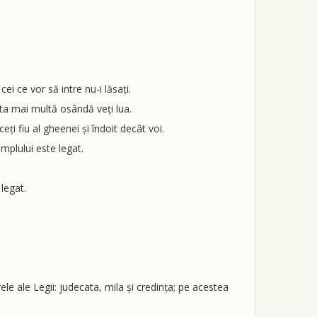
cei ce vor să intre nu-i lăsați.
asta mai multă osândă veți lua.
ceți fiu al gheenei și îndoit decât voi.
emplului este legat.
 legat.
grele ale Legii: judecata, mila și credința; pe acestea