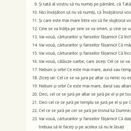
Și tată al vostru să nu numiți pe pământ, că Tatăl
Nici învățători să nu vă numiți, că Învățătorul vos
Și care este mai mare între voi să fie slujitorul vo
Cine se va înălța pe sine se va smeri, și cine se v
Vai vouă, cărturarilor și fariseilor fățarnici! Că înc
Vai vouă, cărturarilor și fariseilor fățarnici! Că 
Vai vouă, cărturarilor și fariseilor fățarnici! Că în
Vai vouă, călăuze oarbe, care ziceți: Cel ce se va
Nebuni și orbi! Ce este mai mare, aurul sau templ
Ziceți iar: Cel ce se va jura pe altar cu nimic nu 
Nebuni și orbi! Ce este mai mare, darul sau altaru
Deci, cel ce se jură pe altar se jură pe el și pe t
Deci cel ce se jură pe templu se jură pe el și pe C
Cel ce se jură pe cer se jură pe tronul lui Dumnez
Vai vouă, cărturarilor și fariseilor fățarnici! Că d
trebuia să le faceți și pe acelea să nu le lăsați