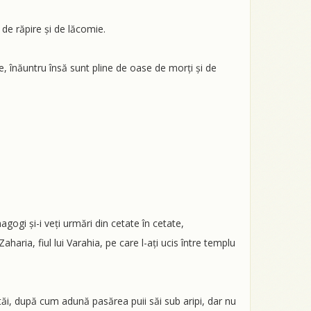
e de răpire și de lăcomie.
e, înăuntru însă sunt pline de oase de morți și de
sinagogi și-i veți urmări din cetate în cetate,
aria, fiul lui Varahia, pe care l-ați ucis între templu
i tăi, după cum adună pasărea puii săi sub aripi, dar nu