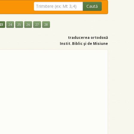
Caută
23
24
25
26
27
28
traducerea ortodoxă
Instit. Biblic şi de Misiune