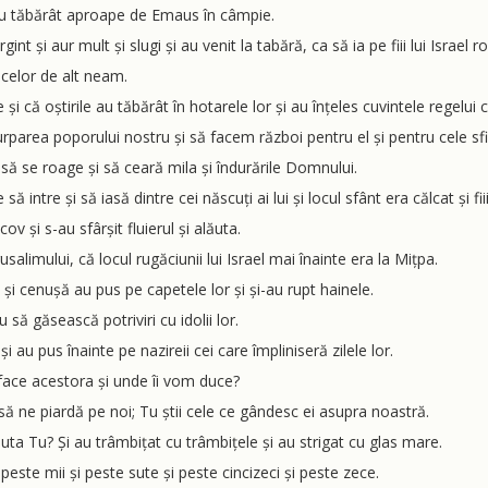
i au tăbărât aproape de Emaus în câmpie.
int și aur mult și slugi și au venit la tabără, ca să ia pe fiii lui Israel ro
 celor de alt neam.
ile și că oștirile au tăbărât în hotarele lor și au înțeles cuvintele regelu
urparea poporului nostru și să facem război pentru el și pentru cele sfi
i să se roage și să ceară mila și îndurările Domnului.
să intre și să iasă dintre cei născuți ai lui și locul sfânt era călcat și 
ov și s-au sfârșit fluierul și alăuta.
salimului, că locul rugăciunii lui Israel mai înainte era la Mițpa.
 și cenușă au pus pe capetele lor și și-au rupt hainele.
 să găsească potriviri cu idolii lor.
și au pus înainte pe nazireii cei care împliniseră zilele lor.
 face acestora și unde îi vom duce?
ă ne piardă pe noi; Tu știi cele ce gândesc ei asupra noastră.
ta Tu? Și au trâmbițat cu trâmbițele și au strigat cu glas mare.
este mii și peste sute și peste cincizeci și peste zece.