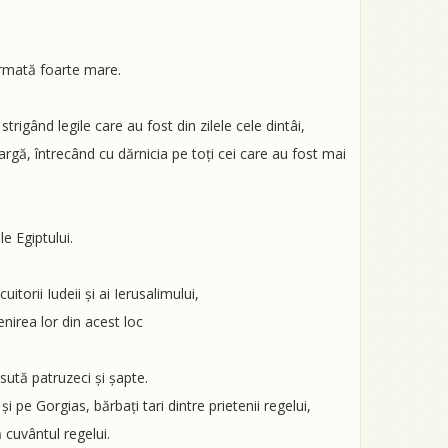
 armată foarte mare.
strigând legile care au fost din zilele cele dintâi,
rgă, întrecând cu dărnicia pe toți cei care au fost mai
e Egiptului.
itorii Iudeii și ai Ierusalimului,
enirea lor din acest loc
 sută patruzeci și șapte.
i pe Gorgias, bărbați tari dintre prietenii regelui,
ă cuvântul regelui.