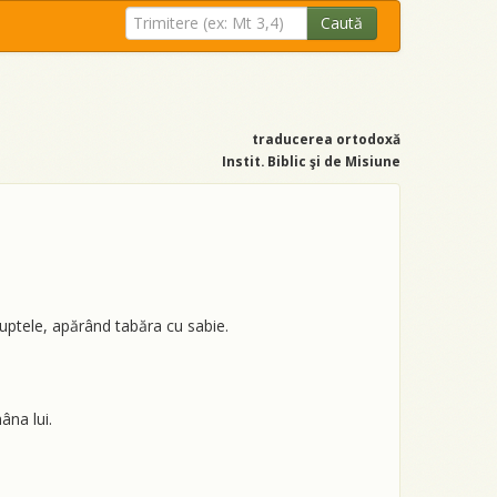
Caută
traducerea ortodoxă
Instit. Biblic şi de Misiune
luptele, apărând tabăra cu sabie.
âna lui.