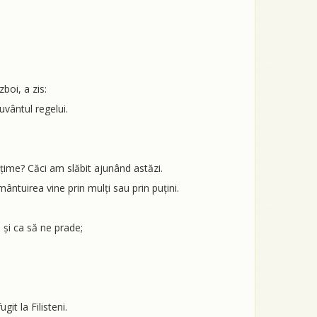
boi, a zis:
uvântul regelui.
lțime? Căci am slăbit ajunând astăzi.
mântuirea vine prin mulți sau prin puțini.
 și ca să ne prade;
it la Filisteni.