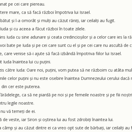
unat pe cei care piereau.
ere mare, ca să facă război împotriva lui Israel.
 bătut și l-a omorât și mulți au căzut răniți, iar ceilalți au fugit.
 Iuda și cu aceea a făcut război în toate zilele.
âns Iuda cu sine adunare și ceata credincioșilor și a celor care ies la răz
oi bate pe Iuda și pe cei care sunt cu el și pe cei care nu ascultă de c
care venise să-i ajute să facă izbândă împotriva fiilor lui Israel.
 Iuda înaintea lui cu puțini.
 zis către Iuda: Oare noi, puțini, vom putea să ne războim cu atâta mu
inile celor puțini și nu este osebire înaintea Dumnezeului cerului dacă 
i din cer este puterea.
rădelege, ca să ne piardă pe noi și pe femeile noastre și pe fiii noștri
tru legile noastre.
 nu vă temeți de ei.
 de veste, iar Siron și oștirea lui au fost zdrobiți înaintea lui.
âmp și au căzut dintre ei ca vreo opt sute de bărbați, iar ceilalți au fug