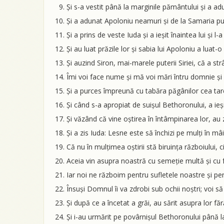
Și s-a vestit până la marginile pământului și a ad
Și a adunat Apoloniu neamuri și de la Samaria put
Și a prins de veste Iuda și a ieșit înaintea lui și l-a
Și au luat prăzile lor și sabia lui Apoloniu a luat-o
Și auzind Siron, mai-marele puterii Siriei, că a str
Îmi voi face nume și mă voi mări întru domnie și v
Și a purces împreună cu tabăra păgânilor cea tare, 
Și când s-a apropiat de suișul Bethoronului, a ieșit
Și văzând că vine oștirea în întâmpinarea lor, au
Și a zis Iuda: Lesne este să închizi pe mulți în mâ
Că nu în mulțimea oștirii stă biruința războiului, c
Aceia vin asupra noastră cu semeție multă și cu fă
Iar noi ne războim pentru sufletele noastre și pen
Însuși Domnul îi va zdrobi sub ochii noștri; voi să
Și după ce a încetat a grăi, au sărit asupra lor fără
Și i-au urmărit pe povârnișul Bethoronului până la c