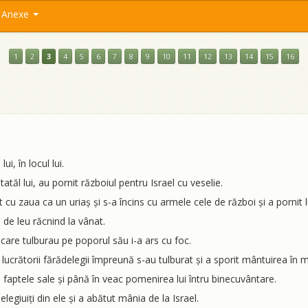
Anexe
1
2
3
4
5
6
7
8
9
10
11
12
13
14
15
16
i, în locul lui.
de tatăl lui, au pornit războiul pentru Israel cu veselie.
 cu zaua ca un uriaș și s-a încins cu armele cele de război și a pornit 
i de leu răcnind la vânat.
i care tulburau pe poporul său i-a ars cu foc.
oți lucrătorii fărădelegii împreună s-au tulburat și a sporit mântuirea în m
u faptele sale și până în veac pomenirea lui întru binecuvântare.
nelegiuiți din ele și a abătut mânia de la Israel.