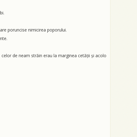
bi.
i care poruncise nimicirea poporului.
nte.
fiii celor de neam străin erau la marginea cetății și acolo