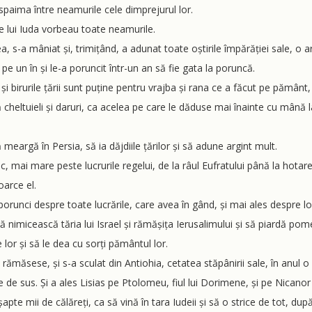
și spaima între neamurile cele dimprejurul lor.
le lui Iuda vorbeau toate neamurile.
a, s-a mâniat și, trimițând, a adunat toate oștirile împărăției sale, o
i pe un în și le-a poruncit într-un an să fie gata la poruncă.
i și birurile țării sunt puține pentru vrajba și rana ce a făcut pe pământ, 
heltuieli și daruri, ca acelea pe care le dăduse mai înainte cu mână la
ă meargă în Persia, să ia dăjdiile țărilor și să adune argint mult.
, mai mare peste lucrurile regelui, de la râul Eufratului până la hotarel
oarce el.
 porunci despre toate lucrările, care avea în gând, și mai ales despre locu
ă nimicească tăria lui Israel și rămășița Ierusalimului și să piardă pom
lor și să le dea cu sorți pământul lor.
 rămăsese, și s-a sculat din Antiohia, cetatea stăpânirii sale, în anul o
e de sus. Și a ales Lisias pe Ptolomeu, fiul lui Dorimene, și pe Nicanor ș
șapte mii de călăreți, ca să vină în tara Iudeii și să o strice de tot, dup