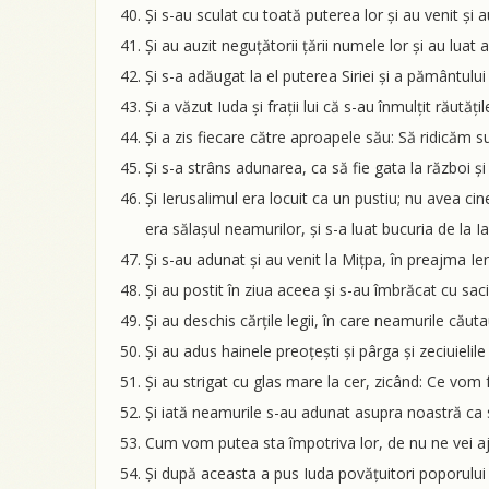
Și s-au sculat cu toată puterea lor și au venit ș
Și au auzit neguțătorii țării numele lor și au luat arg
Și s-a adăugat la el puterea Siriei și a pământului
Și a văzut Iuda și frații lui că s-au înmulțit răutăț
Și a zis fiecare către aproapele său: Să ridicăm s
Și s-a strâns adunarea, ca să fie gata la război ș
Și Ierusalimul era locuit ca un pustiu; nu avea cine 
era sălașul neamurilor, și s-a luat bucuria de la Iac
Și s-au adunat și au venit la Mițpa, în preajma Ieru
Și au postit în ziua aceea și s-au îmbrăcat cu saci
Și au deschis cărțile legii, în care neamurile căutau
Și au adus hainele preoțești și pârga și zeciuielile 
Și au strigat cu glas mare la cer, zicând: Ce vom
Și iată neamurile s-au adunat asupra noastră ca s
Cum vom putea sta împotriva lor, de nu ne vei aju
Și după aceasta a pus Iuda povățuitori poporului p