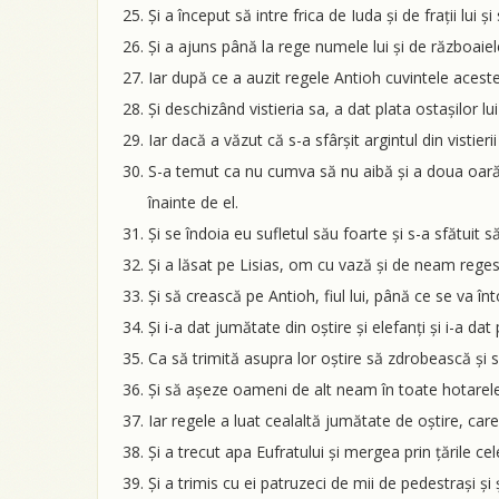
Și a început să intre frica de Iuda și de frații lui 
Și a ajuns până la rege numele lui și de războaie
Iar după ce a auzit regele Antioh cuvintele aceste
Și deschizând vistieria sa, a dat plata ostașilor lu
Iar dacă a văzut că s-a sfârșit argintul din vistieri
S-a temut ca nu cumva să nu aibă și a doua oară c
înainte de el.
Și se îndoia eu sufletul său foarte și s-a sfătuit s
Și a lăsat pe Lisias, om cu vază și de neam regesc
Și să crească pe Antioh, fiul lui, până ce se va înt
Și i-a dat jumătate din oștire și elefanți și i-a dat
Ca să trimită asupra lor oștire să zdrobească și s
Și să așeze oameni de alt neam în toate hotarele 
Iar regele a luat cealaltă jumătate de oștire, care
Și a trecut apa Eufratului și mergea prin țările cel
Și a trimis cu ei patruzeci de mii de pedestrași și 