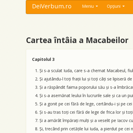
DeiVerbum.ro
Meniu
Opţiuni
Cartea întâia a Macabeilor
Capitolul 3
Și s-a sculat Iuda, care s-a chemat Macabeul, fiul lu
Și ajutându-l toți frații lui și toți câți se lipiseră 
Și a răspândit faima poporului său și s-a îmbrăcat
Și s-a asemănat leului în lucrurile sale și ca un pu
Și a gonit pe cei fără de lege, certându-i și pe ce
Și s-au tras toți cei fără de lege de frica lor și t
Și a amărât împărați mulți și a veselit pe Iacov c
Și, trecând prin cetățile lui Iuda, a pierdut pe cei 