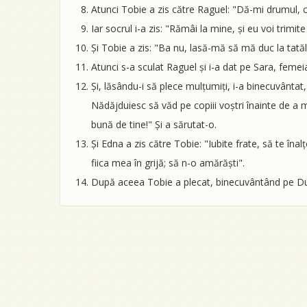
Atunci Tobie a zis către Raguel: "Dă-mi drumul,
Iar socrul i-a zis: "Rămâi la mine, și eu voi trimite
Și Tobie a zis: "Ba nu, lasă-mă să mă duc la tată
Atunci s-a sculat Raguel și i-a dat pe Sara, femeia 
Și, lăsându-i să plece mulțumiți, i-a binecuvântat,
Nădăjduiesc să văd pe copiii voștri înainte de a mu
bună de tine!" Și a sărutat-o.
Și Edna a zis către Tobie: "Iubite frate, să te îna
fiica mea în grijă; să n-o amărăști".
După aceea Tobie a plecat, binecuvântând pe Dumn