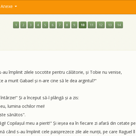
Anexe
1
2
3
4
5
6
7
8
9
10
11
12
13
14
s-au împlinit zilele socotite pentru călătorie, și Tobie nu venise,
e a murit Gabael și n-are cine să le dea argintul?"
 întârzie!" Și a început să-l plângă și a zis:
meu, lumina ochilor mei!
 este sănătos".
gi! Copilașul meu a pierit!" Și ieșea ea în fiecare zi afară din cetate 
ă când s-au împlinit cele paisprezece zile ale nunții, pe care Raguel îl