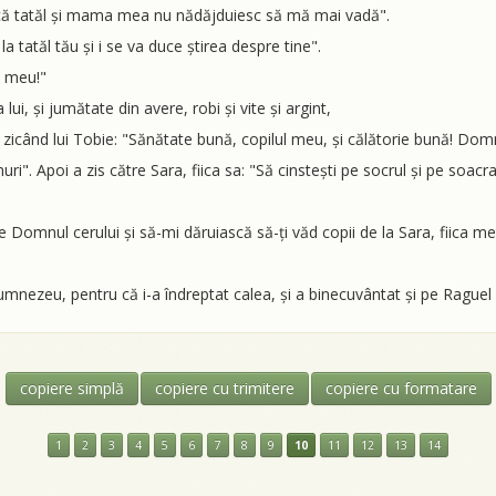
 că tatăl și mama mea nu nădăjduiesc să mă mai vadă".
 la tatăl tău și i se va duce știrea despre tine".
l meu!"
lui, și jumătate din avere, robi și vite și argint,
 zicând lui Tobie: "Sănătate bună, copilul meu, și călătorie bună! Domnul 
ri". Apoi a zis către Sara, fiica sa: "Să cinstești pe socrul și pe soacr
lțe Domnul cerului și să-mi dăruiască să-ți văd copii de la Sara, fiica 
ezeu, pentru că i-a îndreptat calea, și a binecuvântat și pe Raguel ș
copiere simplă
copiere cu trimitere
copiere cu formatare
1
2
3
4
5
6
7
8
9
10
11
12
13
14