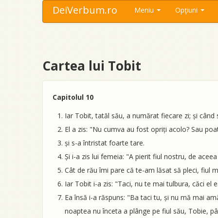
DeiVerbum.ro
Meniu
Opţiuni
Cartea lui Tobit
Capitolul 10
Iar Tobit, tatăl său, a numărat fiecare zi; și când 
El a zis: "Nu cumva au fost opriți acolo? Sau poat
și s-a întristat foarte tare.
Și i-a zis lui femeia: "A pierit fiul nostru, de aceea
Cât de rău îmi pare că te-am lăsat să pleci, fiul 
Iar Tobit i-a zis: "Taci, nu te mai tulbura, căci el
Ea însă i-a răspuns: "Ba taci tu, și nu mă mai amă
noaptea nu înceta a plânge pe fiul său, Tobie, pân