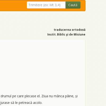
Caută
traducerea ortodoxă
Instit. Biblic şi de Misiune
pe drumul pe care plecase el. Ziua nu mânca pâine, și
 jurase să le petreacă acolo.