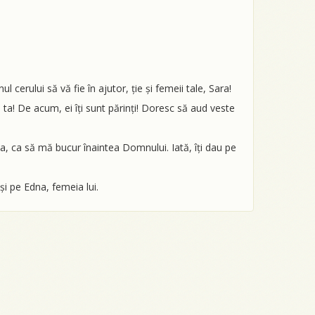
cerului să vă fie în ajutor, ție și femeii tale, Sara!
a ta! De acum, ei îți sunt părinți! Doresc să aud veste
mea, ca să mă bucur înaintea Domnului. Iată, îți dau pe
i pe Edna, femeia lui.