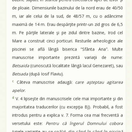
de ploaie. Dimensiunile bazinului de la nord erau de 40/50
m, iar ale celui de la sud, de 48/57 m, cu o adâncime
maximă de 14 m. Erau despărţite printr-un zid gros de 6,5
m. Pe părţile laterale şi pe zidul dintre bazine, Irod cel
Mare a construit cinci porticuri. Resturile arheologice ale
piscinei se află lângă biserica "Sfânta Ana". Multe
manuscrise importante prezintă variaţii de nume:
Betsaida
(cunoscută localitate lângă lacul Genezaret), sau
Betsada
(după Iosif Flaviu).
c
Câteva manuscrise adaugă:
care aşteptau agitarea
apelor
.
d
V. 4 lipseşte din manuscrisele cele mai importante şi din
majoritatea traducerilor (cu excepţia BJ). Probabil, a fost
introdus pentru a explica v. 7. Forma cea mai frecventă a
versetului este:
Pentru că îngerul Domnului cobora
(unele variante au
se spăla
)
din când în când în piscină