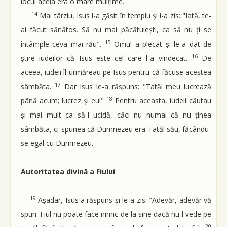
locul acela era o mare mulțime.
14
Mai târziu, Isus l-a găsit în templu și i-a zis: "Iată, te-
ai făcut sănătos. Să nu mai păcătuiești, ca să nu ți se
15
întâmple ceva mai rău".
Omul a plecat și le-a dat de
16
știre iudeilor că Isus este cel care l-a vindecat.
De
aceea, iudeii îl urmăreau pe Isus pentru că făcuse acestea
17
sâmbăta.
Dar Isus le-a răspuns: "Tatăl meu lucrează
18
până acum; lucrez și eu!"
Pentru aceasta, iudeii căutau
și mai mult ca să-l ucidă, căci nu numai că nu ținea
sâmbăta, ci spunea că Dumnezeu era Tatăl său, făcându-
se egal cu Dumnezeu.
Autoritatea divină a Fiului
19
Așadar, Isus a răspuns și le-a zis: "Adevăr, adevăr vă
spun: Fiul nu poate face nimic de la sine dacă nu-l vede pe
20