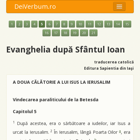
DeiVerbum.ro
Meniu
1
2
3
4
5
6
7
8
9
10
11
12
13
14
15
Opţiuni
16
17
18
19
20
21
Anexe
Evanghelia după Sfântul Ioan
Caută
traducerea catolică
Editura Sapientia din Iaşi
A DOUA CĂLĂTORIE A LUI ISUS LA IERUSALIM
Vindecarea paraliticului de la Betesda
Capitolul 5
1
După acestea, era o sărbătoare a iudeilor, iar Isus a
2
a
urcat la Ierusalim.
În Ierusalim, lângă Poarta Oilor
, era
b