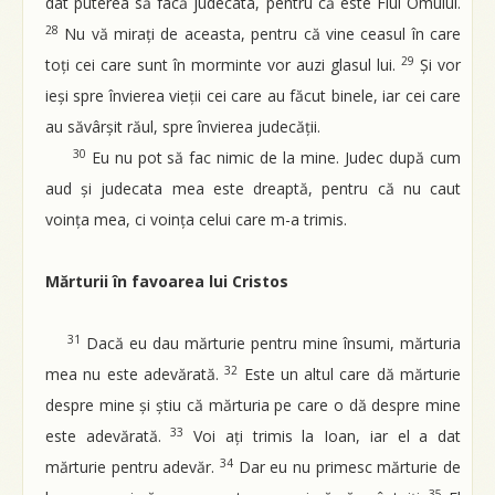
dat puterea să facă judecata, pentru că este Fiul Omului.
28
Nu vă mirați de aceasta, pentru că vine ceasul în care
29
toți cei care sunt în morminte vor auzi glasul lui.
Și vor
ieși spre învierea vieții cei care au făcut binele, iar cei care
au săvârșit răul, spre învierea judecății.
30
Eu nu pot să fac nimic de la mine. Judec după cum
aud și judecata mea este dreaptă, pentru că nu caut
voința mea, ci voința celui care m-a trimis.
Mărturii în favoarea lui Cristos
31
Dacă eu dau mărturie pentru mine însumi, mărturia
32
mea nu este adevărată.
Este un altul care dă mărturie
despre mine și știu că mărturia pe care o dă despre mine
33
este adevărată.
Voi ați trimis la Ioan, iar el a dat
34
mărturie pentru adevăr.
Dar eu nu primesc mărturie de
35