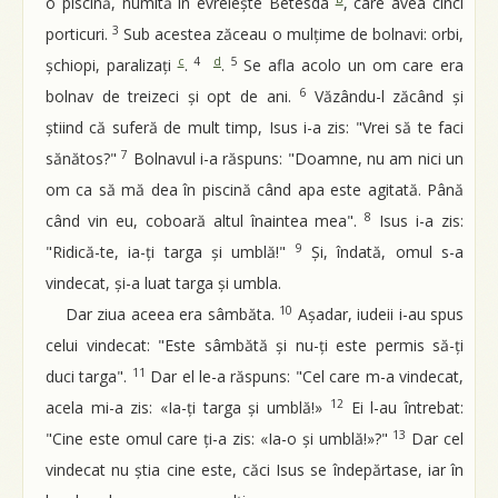
o piscină, numită în evreiește Betesda
, care avea cinci
3
porticuri.
Sub acestea zăceau o mulțime de bolnavi: orbi,
c
4
d
5
șchiopi, paralizați
.
.
Se afla acolo un om care era
6
bolnav de treizeci și opt de ani.
Văzându-l zăcând și
știind că suferă de mult timp, Isus i-a zis: "Vrei să te faci
7
sănătos?"
Bolnavul i-a răspuns: "Doamne, nu am nici un
om ca să mă dea în piscină când apa este agitată. Până
8
când vin eu, coboară altul înaintea mea".
Isus i-a zis:
9
"Ridică-te, ia-ți targa și umblă!"
Și, îndată, omul s-a
vindecat, și-a luat targa și umbla.
10
Dar ziua aceea era sâmbăta.
Așadar, iudeii i-au spus
celui vindecat: "Este sâmbătă și nu-ți este permis să-ți
11
duci targa".
Dar el le-a răspuns: "Cel care m-a vindecat,
12
acela mi-a zis: «Ia-ți targa și umblă!»
Ei l-au întrebat:
13
"Cine este omul care ți-a zis: «Ia-o și umblă!»?"
Dar cel
vindecat nu știa cine este, căci Isus se îndepărtase, iar în