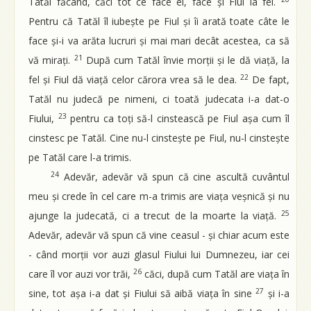
Tatăl făcând, căci tot ce face el, face și Fiul la fel.
Pentru că Tatăl îl iubește pe Fiul și îi arată toate câte le
face și-i va arăta lucruri și mai mari decât acestea, ca să
21
vă mirați.
După cum Tatăl învie morții și le dă viață, la
22
fel și Fiul dă viață celor cărora vrea să le dea.
De fapt,
Tatăl nu judecă pe nimeni, ci toată judecata i-a dat-o
23
Fiului,
pentru ca toți să-l cinstească pe Fiul așa cum îl
cinstesc pe Tatăl. Cine nu-l cinstește pe Fiul, nu-l cinstește
pe Tatăl care l-a trimis.
24
Adevăr, adevăr vă spun că cine ascultă cuvântul
meu și crede în cel care m-a trimis are viața veșnică și nu
25
ajunge la judecată, ci a trecut de la moarte la viață.
Adevăr, adevăr vă spun că vine ceasul - și chiar acum este
- când morții vor auzi glasul Fiului lui Dumnezeu, iar cei
26
care îl vor auzi vor trăi,
căci, după cum Tatăl are viața în
27
sine, tot așa i-a dat și Fiului să aibă viața în sine
și i-a