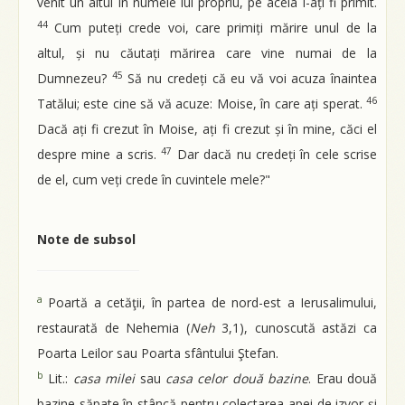
venit un altul în numele lui propriu, pe acela l-ați fi primit.
44
Cum puteți crede voi, care primiți mărire unul de la
altul, și nu căutați mărirea care vine numai de la
45
Dumnezeu?
Să nu credeți că eu vă voi acuza înaintea
46
Tatălui; este cine să vă acuze: Moise, în care ați sperat.
Dacă ați fi crezut în Moise, ați fi crezut și în mine, căci el
47
despre mine a scris.
Dar dacă nu credeți în cele scrise
de el, cum veți crede în cuvintele mele?"
Note de subsol
a
Poartă a cetăţii, în partea de nord-est a Ierusalimului,
restaurată de Nehemia (
Neh
3,1), cunoscută astăzi ca
Poarta Leilor sau Poarta sfântului Ştefan.
b
Lit.:
casa milei
sau
casa celor două bazine
. Erau două
bazine săpate în stâncă pentru colectarea apei de izvor şi