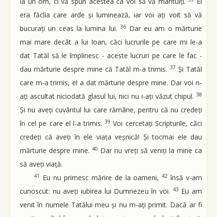
la un om, ci vă spun acestea ca voi să vă mântuiți.
El
era făclia care arde și luminează, iar voi ați voit să vă
36
bucurați un ceas la lumina lui.
Dar eu am o mărturie
mai mare decât a lui Ioan, căci lucrurile pe care mi le-a
dat Tatăl să le împlinesc - aceste lucruri pe care le fac -
37
dau mărturie despre mine că Tatăl m-a trimis.
Și Tatăl
care m-a trimis, el a dat mărturie despre mine. Dar voi n-
38
ați ascultat niciodată glasul lui, nici nu i-ați văzut chipul.
Și nu aveți cuvântul lui care rămâne, pentru că nu credeți
39
în cel pe care el l-a trimis.
Voi cercetați Scripturile, căci
credeți că aveți în ele viața veșnică! Și tocmai ele dau
40
mărturie despre mine.
Dar nu vreți să veniți la mine ca
să aveți viață.
41
42
Eu nu primesc mărire de la oameni,
însă v-am
43
cunoscut: nu aveți iubirea lui Dumnezeu în voi.
Eu am
venit în numele Tatălui meu și nu m-ați primit. Dacă ar fi