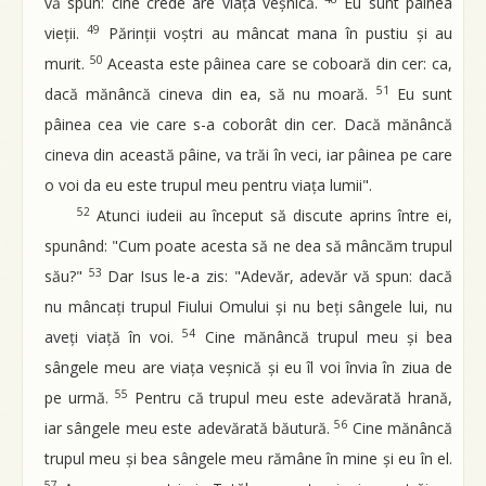
vă spun: cine crede are viața veșnică.
Eu sunt pâinea
49
vieții.
Părinții voștri au mâncat mana în pustiu și au
50
murit.
Aceasta este pâinea care se coboară din cer: ca,
51
dacă mănâncă cineva din ea, să nu moară.
Eu sunt
pâinea cea vie care s-a coborât din cer. Dacă mănâncă
cineva din această pâine, va trăi în veci, iar pâinea pe care
o voi da eu este trupul meu pentru viața lumii".
52
Atunci iudeii au început să discute aprins între ei,
spunând: "Cum poate acesta să ne dea să mâncăm trupul
53
său?"
Dar Isus le-a zis: "Adevăr, adevăr vă spun: dacă
nu mâncați trupul Fiului Omului și nu beți sângele lui, nu
54
aveți viață în voi.
Cine mănâncă trupul meu și bea
sângele meu are viața veșnică și eu îl voi învia în ziua de
55
pe urmă.
Pentru că trupul meu este adevărată hrană,
56
iar sângele meu este adevărată băutură.
Cine mănâncă
trupul meu și bea sângele meu rămâne în mine și eu în el.
57