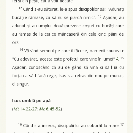
fel și din pești, cât a voit fiecare.
12
Când s-au săturat, le-a spus discipolilor săi: "Adunați
13
bucățile rămase, ca să nu se piardă nimic".
Așadar, au
adunat și au umplut douăsprezece coșuri cu bucăți care
au rămas de la cei ce mâncaseră din cele cinci pâini de
orz.
14
Văzând semnul pe care îl făcuse, oamenii spuneau:
c
15
"Cu adevărat, acesta este profetul care vine în lume!"
.
Așadar, cunoscând că au de gând să vină și să-l ia cu
forța ca să-l facă rege, Isus s-a retras din nou pe munte,
el singur.
Isus umblă pe apă
(
Mt
14,22-27
;
Mc
6,45-52
)
16
17
Când s-a înserat, discipolii lui au coborât la mare