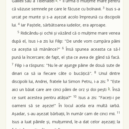
Galileii sau a Tiberiadei
.
Îl urma o mulțime mare pentru
3
că văzuse semnele pe care le făcuse cu bolnavii.
Isus s-a
urcat pe munte și s-a așezat acolo împreună cu discipolii
4
lui.
Iar Paștele, sărbătoarea iudeilor, era aproape.
5
Ridicându-și ochii și văzând că o mulțime mare venea
după el, Isus i-a zis lui Filip: "De unde vom cumpăra pâini
6
ca aceștia să mănânce?"
Însă spunea aceasta ca să-l
pună la încercare; de fapt, el știa ce avea de gând să facă.
7
Filip i-a răspuns: "Nu le-ar ajunge pâine de două sute de
8
dinari ca să ia fiecare câte o bucățică".
Unul dintre
9
discipolii lui, Andrei, fratele lui Simon Petru, i-a zis:
"Este
b
aici un băiat care are cinci pâini de orz și doi pești
. Însă
10
ce sunt acestea pentru atâția?"
Isus a zis: "Faceți-i pe
oameni să se așeze!" În locul acela era multă iarbă.
11
Așadar, s-au așezat bărbații, în număr cam de cinci mii.
Isus a luat pâinile și, mulțumind, le-a dat celor așezați; la