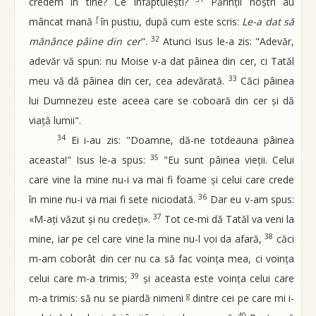
credem în tine? Ce înfăptuiești?
Părinții noștri au
f
mâncat mană
în pustiu, după cum este scris:
Le-a dat să
32
mănânce pâine din cer
".
Atunci Isus le-a zis: "Adevăr,
adevăr vă spun: nu Moise v-a dat pâinea din cer, ci Tatăl
33
meu vă dă pâinea din cer, cea adevărată.
Căci pâinea
lui Dumnezeu este aceea care se coboară din cer și dă
viață lumii".
34
Ei i-au zis: "Doamne, dă-ne totdeauna pâinea
35
aceasta!" Isus le-a spus:
"Eu sunt pâinea vieții. Celui
care vine la mine nu-i va mai fi foame și celui care crede
36
în mine nu-i va mai fi sete niciodată.
Dar eu v-am spus:
37
«M-ați văzut și nu credeți».
Tot ce-mi dă Tatăl va veni la
38
mine, iar pe cel care vine la mine nu-l voi da afară,
căci
m-am coborât din cer nu ca să fac voința mea, ci voința
39
celui care m-a trimis;
și aceasta este voința celui care
g
m-a trimis: să nu se piardă nimeni
dintre cei pe care mi i-
40