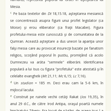
Mesia.
c
Pe baza textelor din
Dt
18,15.18, aşteptarea mesianică
se concentrează asupra figurii unui profet legislator (ca
Moise) şi erou eliberator (ca fraţii Macabei). Figura
profetului-mesia este cunoscută şi de comunitatea de la
Qumran. Această aşteptare a dus uneori la apariţia unor
falşi mesia care au provocat insurecţii bazate pe fanatism
religios, scoţând poporul în pustiu, promiţând că acolo
Dumnezeu va arăta "semnele" eliberării. Identificarea
populară a lui Isus cu figura "profetului" este atestată şi în
celelalte evanghelii (
Mt
21,11;
Mc
6,15;
Lc
7,16).
d
Un
stadion
= 185 m. Deci erau cam la 5-6 km, în
mijlocul lacului.
e
Construit pe ruinele vechii cetăţi Rakat (
Ios
19,35), în
anul 29 d.C., de către Irod Antipa, oraşul poartă numele
împăratului Tiberiu. Era locuit de păgâni, de aceea Isus l-a