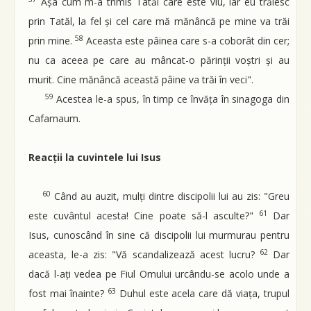
Așa cum m-a trimis Tatăl care este viu, iar eu trăiesc
prin Tatăl, la fel și cel care mă mănâncă pe mine va trăi
58
prin mine.
Aceasta este pâinea care s-a coborât din cer;
nu ca aceea pe care au mâncat-o părinții voștri și au
murit. Cine mănâncă această pâine va trăi în veci".
59
Acestea le-a spus, în timp ce învăța în sinagoga din
Cafarnaum.
Reacții la cuvintele lui Isus
60
Când au auzit, mulți dintre discipolii lui au zis: "Greu
61
este cuvântul acesta! Cine poate să-l asculte?"
Dar
Isus, cunoscând în sine că discipolii lui murmurau pentru
62
aceasta, le-a zis: "Vă scandalizează acest lucru?
Dar
dacă l-ați vedea pe Fiul Omului urcându-se acolo unde a
63
fost mai înainte?
Duhul este acela care dă viața, trupul