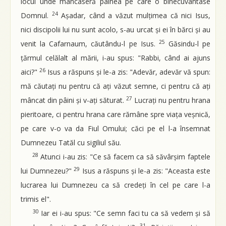
locul unde mâncaseră pâinea pe care o binecuvântase
24
Domnul.
Așadar, când a văzut mulțimea că nici Isus,
nici discipolii lui nu sunt acolo, s-au urcat și ei în bărci și au
25
venit la Cafarnaum, căutându-l pe Isus.
Găsindu-l pe
țărmul celălalt al mării, i-au spus: "Rabbi, când ai ajuns
26
aici?"
Isus a răspuns și le-a zis: "Adevăr, adevăr vă spun:
mă căutați nu pentru că ați văzut semne, ci pentru că ați
27
mâncat din pâini și v-ați săturat.
Lucrați nu pentru hrana
pieritoare, ci pentru hrana care rămâne spre viața veșnică,
pe care v-o va da Fiul Omului; căci pe el l-a însemnat
Dumnezeu Tatăl cu sigiliul său.
28
Atunci i-au zis: "Ce să facem ca să săvârșim faptele
29
lui Dumnezeu?"
Isus a răspuns și le-a zis: "Aceasta este
lucrarea lui Dumnezeu ca să credeți în cel pe care l-a
trimis el".
30
Iar ei i-au spus: "Ce semn faci tu ca să vedem și să
31