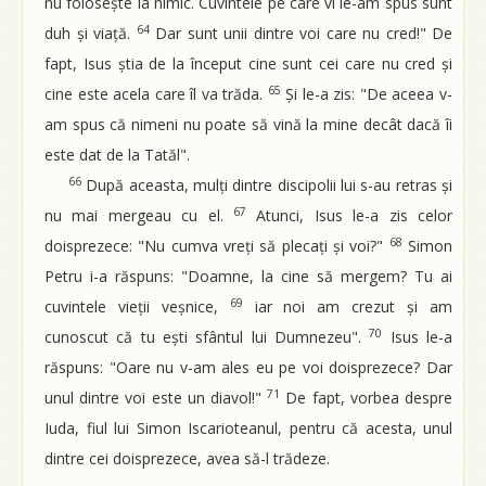
nu folosește la nimic. Cuvintele pe care vi le-am spus sunt
64
duh și viață.
Dar sunt unii dintre voi care nu cred!" De
fapt, Isus știa de la început cine sunt cei care nu cred și
65
cine este acela care îl va trăda.
Și le-a zis: "De aceea v-
am spus că nimeni nu poate să vină la mine decât dacă îi
este dat de la Tatăl".
66
După aceasta, mulți dintre discipolii lui s-au retras și
67
nu mai mergeau cu el.
Atunci, Isus le-a zis celor
68
doisprezece: "Nu cumva vreți să plecați și voi?"
Simon
Petru i-a răspuns: "Doamne, la cine să mergem? Tu ai
69
cuvintele vieții veșnice,
iar noi am crezut și am
70
cunoscut că tu ești sfântul lui Dumnezeu".
Isus le-a
răspuns: "Oare nu v-am ales eu pe voi doisprezece? Dar
71
unul dintre voi este un diavol!"
De fapt, vorbea despre
Iuda, fiul lui Simon Iscarioteanul, pentru că acesta, unul
dintre cei doisprezece, avea să-l trădeze.