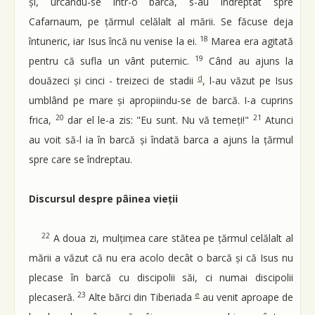
și, urcându-se într-o barcă, s-au îndreptat spre
Cafarnaum, pe țărmul celălalt al mării. Se făcuse deja
18
întuneric, iar Isus încă nu venise la ei.
Marea era agitată
19
pentru că sufla un vânt puternic.
Când au ajuns la
d
douăzeci și cinci - treizeci de stadii
, l-au văzut pe Isus
umblând pe mare și apropiindu-se de barcă. I-a cuprins
20
21
frica,
dar el le-a zis: "Eu sunt. Nu vă temeți!"
Atunci
au voit să-l ia în barcă și îndată barca a ajuns la țărmul
spre care se îndreptau.
Discursul despre pâinea vieții
22
A doua zi, mulțimea care stătea pe țărmul celălalt al
mării a văzut că nu era acolo decât o barcă și că Isus nu
plecase în barcă cu discipolii săi, ci numai discipolii
23
e
plecaseră.
Alte bărci din Tiberiada
au venit aproape de