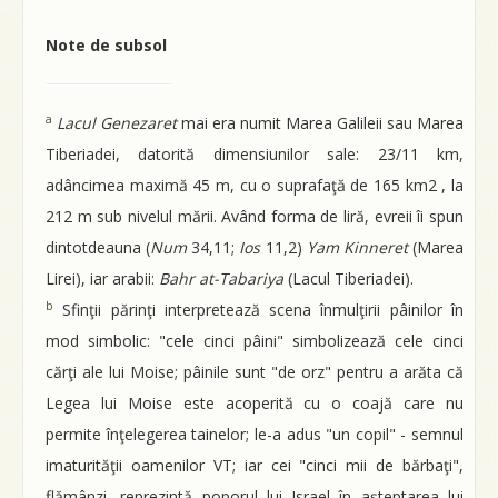
Note de subsol
a
Lacul Genezaret
mai era numit Marea Galileii sau Marea
Tiberiadei, datorită dimensiunilor sale: 23/11 km,
adâncimea maximă 45 m, cu o suprafaţă de 165 km2 , la
212 m sub nivelul mării. Având forma de liră, evreii îi spun
dintotdeauna (
Num
34,11;
Ios
11,2)
Yam Kinneret
(Marea
Lirei), iar arabii:
Bahr at-Tabariya
(Lacul Tiberiadei).
b
Sfinţii părinţi interpretează scena înmulţirii pâinilor în
mod simbolic: "cele cinci pâini" simbolizează cele cinci
cărţi ale lui Moise; pâinile sunt "de orz" pentru a arăta că
Legea lui Moise este acoperită cu o coajă care nu
permite înţelegerea tainelor; le-a adus "un copil" - semnul
imaturităţii oamenilor VT; iar cei "cinci mii de bărbaţi",
flămânzi, reprezintă poporul lui Israel în aşteptarea lui