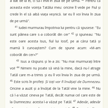
a dat de la el, ci să-i învii în ziua de pe urmă.
Pentru că
aceasta este voința Tatălui meu: oricine îl vede pe Fiul și
crede în el să aibă viața veșnică. Iar eu îl voi învia în ziua
de pe urmă".
41
Iudeii murmurau împotriva lui pentru că spusese: "Eu
42
sunt pâinea care s-a coborât din cer"
și spuneau: "Nu
este oare acesta Isus, fiul lui Iosif, pe ai cărui tată și
mamă îi cunoaștem? Cum de spune acum: «M-am
coborât din cer»?"
43
Isus a răspuns și le-a zis: "Nu mai murmurați între
44
voi!
Nimeni nu poate să vină la mine, dacă nu-l atrage
Tatăl care m-a trimis și eu îl voi învia în ziua de pe urmă.
45
Este scris în profeți:
Și toți vor fi învățați de Dumnezeu
.
46
Oricine a auzit și a învățat de la Tatăl vine la mine.
Nu
că l-a văzut cineva pe Tatăl, decât numai cel care este de
47
la Dumnezeu: acesta l-a văzut pe Tatăl.
Adevăr, adevăr
48