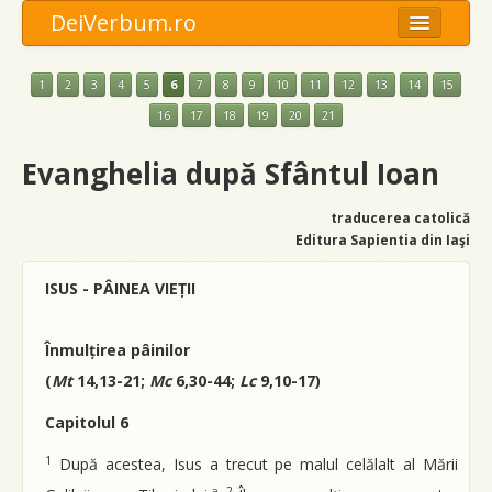
DeiVerbum.ro
Meniu
1
2
3
4
5
6
7
8
9
10
11
12
13
14
15
Opţiuni
16
17
18
19
20
21
Anexe
Evanghelia după Sfântul Ioan
Caută
traducerea catolică
Editura Sapientia din Iaşi
ISUS - PÂINEA VIEȚII
Înmulțirea pâinilor
(
Mt
14,13-21;
Mc
6,30-44;
Lc
9,10-17)
Capitolul 6
1
După acestea, Isus a trecut pe malul celălalt al Mării
a
2