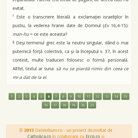
evitat.
f
Este o transcriere literală a exclamaţiei israeliţilor în
pustiu, la vederea hranei date de Domnul (
Ex
16,4-15):
man-hu
= ce este aceasta?
g
Deşi termenul grec este la neutru singular, dând o mai
puternică forţă colectivă, ca şi la începutul v. 37, în acest
context, multe traduceri folosesc o formă personală.
Altfel, textul ar suna:
să nu se piardă nimic din ceea ce
mi-a dat de la el
.
1
2
3
4
5
6
7
8
9
10
11
12
13
14
15
16
17
18
19
20
21
© 2013
DeiVerbum.ro - un proiect dezvoltat de
Catholica.ro
în colaborare cu
Ercis.ro
şi