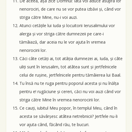
De aceea, așa zice Domnul: Iată voi aduce asupra lor
nenorociri, de care nu se vor putea izbăvi și, când vor
striga către Mine, nu-i voi auzi.
Atunci cetățile lui Iuda și locuitorii Ierusalimului vor
alerga și vor striga către dumnezeii pe care-i
tămâiază, dar aceia nu le vor ajuta în vremea
nenorocirii lor.
Căci câte cetăți ai, tot atâția dumnezei ai, Iuda, și câte
uliți sunt în Ierusalim, tot atâtea sunt și jertfelnicele
celui de rușine, jertfelnicele pentru tămâierea lui Baal.
Tu însă nu te ruga pentru poporul acesta și nu înălța
pentru e! rugăciune și cereri, căci nu voi auzi când vor
striga către Mine în vremea nenorocirii lor.
Ce cauți, iubitul Meu popor, în templul Meu, când în
acesta se săvârșesc atâtea netrebnicii? Jertfele nu-li
vor ajuta când, făcând rău, te bucuri.