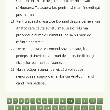
Care cercetezi inimile și rărunchii, dă-mi să văd
răzbunarea Ta asupra lor, pentru că ți-am încredințat
pricina mea.
Pentru aceasta, așa zice Domnul despre oamenii din
Anatot care caută sufletul meu și zic: "Nu mai
prooroci în numele Domnului, ca să nu mori de
mâinile noastre!"
De aceea, așa zice Domnul Savaot: "Iată, îi voi
pedepsi și tinerii lor vor muri de sabie, iar fiii lor și
fiicele lor vor muri de foame;
Nu va scăpa niciunul, din ei, căci voi aduce
nenorocirea asupra oamenilor din Anatot, în anul
când îi voi pedepsi.
1
2
3
4
5
6
7
8
9
10
11
12
13
14
15
16
17
18
19
20
21
22
23
24
25
26
27
28