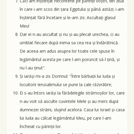
Căci am înștiințat necontenit pe părinții voștri, din ziua
în care i-am scos din țara Egiptului și până astăzi; i-am
înștiințat fără încetare și le-am zis: Ascultați glasul
Meu!
Dar ei n-au ascultat și nu și-au plecat urechea, ci au
umblat fiecare după inima sa cea rea și îndărătnică.
De aceea am adus asupra lor toate cele spuse în
legământul acesta pe care l-am poruncit să-l țină, și
nu l-au ținut".
Și iarăși mi-a zis Domnul: "Între bărbații lui Iuda și
locuitorii Ierusalimului se pune la cale răzvrătire;
Ei s-au întors iarăși la fărădelegile strămoșilor lor, care
n-au voit să asculte cuvintele Mele și au mers după
dumnezei străini, slujind acelora. Casa lui Israel și casa
lui Iuda au călcat legământul Meu, pe care l-am
încheiat cu părinții lor.