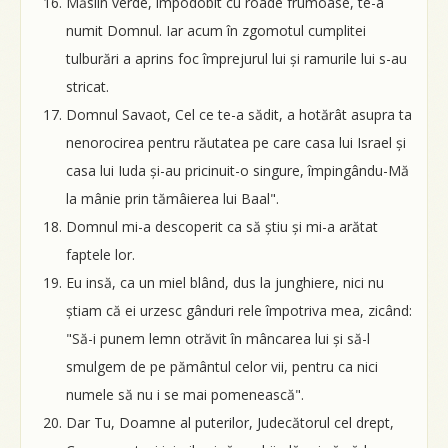
Măslin verde, împodobit cu roade frumoase, te-a
numit Domnul. Iar acum în zgomotul cumplitei
tulburări a aprins foc împrejurul lui și ramurile lui s-au
stricat.
Domnul Savaot, Cel ce te-a sădit, a hotărât asupra ta
nenorocirea pentru răutatea pe care casa lui Israel și
casa lui Iuda și-au pricinuit-o singure, împingându-Mă
la mânie prin tămâierea lui Baal".
Domnul mi-a descoperit ca să știu și mi-a arătat
faptele lor.
Eu insă, ca un miel blând, dus la junghiere, nici nu
știam că ei urzesc gânduri rele împotriva mea, zicând:
"Să-i punem lemn otrăvit în mâncarea lui și să-l
smulgem de pe pământul celor vii, pentru ca nici
numele să nu i se mai pomenească".
Dar Tu, Doamne al puterilor, Judecătorul cel drept,