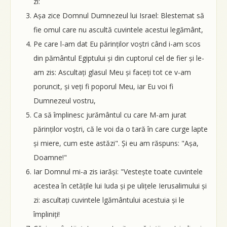
zi:
Așa zice Domnul Dumnezeul lui Israel: Blestemat să
fie omul care nu ascultă cuvintele acestui legământ,
Pe care l-am dat Eu părinților voștri când i-am scos
din pământul Egiptului și din cuptorul cel de fier și le-
am zis: Ascultați glasul Meu și faceți tot ce v-am
poruncit, și veți fi poporul Meu, iar Eu voi fi
Dumnezeul vostru,
Ca să împlinesc jurământul cu care M-am jurat
părinților voștri, că le voi da o tară în care curge lapte
și miere, cum este astăzi". Și eu am răspuns: "Așa,
Doamne!"
Iar Domnul mi-a zis iarăși: "Vestește toate cuvintele
acestea în cetățile lui Iuda și pe ulițele Ierusalimului și
zi: ascultați cuvintele lgământului acestuia și le
împliniți!