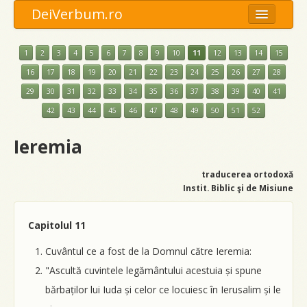
DeiVerbum.ro
Meniu
1
2
3
4
5
6
7
8
9
10
11
12
13
14
15
Opţiuni
16
17
18
19
20
21
22
23
24
25
26
27
28
29
30
31
32
33
34
35
36
37
38
39
40
41
Anexe
42
43
44
45
46
47
48
49
50
51
52
Caută
Ieremia
traducerea ortodoxă
Instit. Biblic şi de Misiune
Capitolul 11
Cuvântul ce a fost de la Domnul către Ieremia:
"Ascultă cuvintele legământului acestuia și spune
bărbaților lui Iuda și celor ce locuiesc în Ierusalim și le